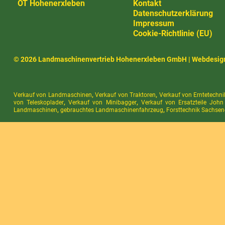
OT Hohenerxleben
Kontakt
Datenschutzerklärung
Impressum
Cookie-Richtlinie (EU)
© 2026 Landmaschinenvertrieb Hohenerxleben GmbH |
Webdesig
Verkauf von Landmaschinen
,
Verkauf von Traktoren
,
Verkauf von Erntetechni
von Teleskoplader
,
Verkauf von Minibagger
,
Verkauf von Ersatzteile John
Landmaschinen
,
gebrauchtes Landmaschinenfahrzeug
,
Forsttechnik Sachsen