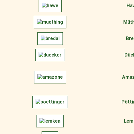
Ha
Müth
Bre
Düc
Ama
Pötti
Lem