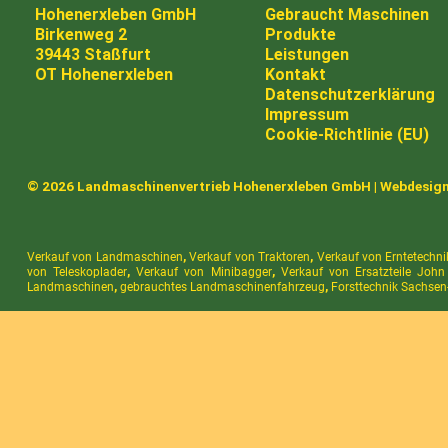
Hohenerxleben GmbH
Gebraucht Maschinen
Birkenweg 2
Produkte
39443 Staßfurt
Leistungen
OT Hohenerxleben
Kontakt
Datenschutzerklärung
Impressum
Cookie-Richtlinie (EU)
© 2026 Landmaschinenvertrieb Hohenerxleben GmbH |
Webdesig
Verkauf von Landmaschinen
,
Verkauf von Traktoren
,
Verkauf von Erntetechni
von Teleskoplader
,
Verkauf von Minibagger
,
Verkauf von Ersatzteile John
Landmaschinen
,
gebrauchtes Landmaschinenfahrzeug
,
Forsttechnik Sachsen