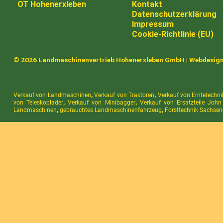
OT Hohenerxleben
Kontakt
Datenschutzerklärung
Impressum
Cookie-Richtlinie (EU)
© 2026 Landmaschinenvertrieb Hohenerxleben GmbH |
Webdesig
Verkauf von Landmaschinen
,
Verkauf von Traktoren
,
Verkauf von Erntetechni
von Teleskoplader
,
Verkauf von Minibagger
,
Verkauf von Ersatzteile John
Landmaschinen
,
gebrauchtes Landmaschinenfahrzeug
,
Forsttechnik Sachsen